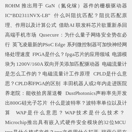
ROHM 推出用于 GaN（氮化镓）器件的栅极驱动器
IC“BD2311NVX-LB”
什么叫阻抗匹配？阻抗匹配原
理、作用以及计算公式
借助AI 联发科芯片欲重新杀回
高端手机市场
Qusecure：为什么量子网络安全势在必
行
英飞凌最新的PSoC Edge 系列微控制器可加快神经网
络处理速度
FPGA是什么？fpga芯片的应用领域
电源模
块为 1200V/160A 双向开关添加匹配驱动器
电磁流量计
是怎么工作的？电磁流量计工作原理
CPLD是什么意
思？CPLD和FPGA的区别
丰田机器人或2年内走进医院
养老院：能收拾房屋送餐
DustPhotonics声称率先开发
出800G硅光子芯片
什么是波特率？波特率单位以及计
算
WAP是什么意思？WAP技术是什么技术？
Microchip推出具有嵌入式硬件安全模块的32位MCU