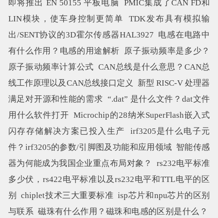
即将推出 EN 50155 平板电脑
PMIC集成了CAN FD和
LIN模块，使车身控制更简单
TDK发布具有模拟输
出/SENT协议的3D霍尔传感器HAL3927
电感在电路中
有什么作用？电感的用途解析
原子振动频率是多少？
原子振动频率计算公式
CAN总线是什么意思？CAN总
线工作原理以及CAN总线接口定义
新型 RISC-V 处理器
满足对开源和性能的需求
“.dat” 是什么文件？dat文件
用什么软件打开
Microchip的28纳米SuperFlash嵌入式
闪存存储解决方案已投入生产
irf3205是什么电子元
件？irf3205的参数/引脚图及功能和应用领域
智能传感
器为何能成为我国企业重点布局对象？
rs232电平标准
多少伏，rs422电平标准以及rs232电平和TTL电平的区
别
chiplet技术三大重要标准
isp芯片和npu芯片的区别
与联系
磁珠有什么作用？磁珠和电感的区别是什么？