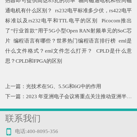
热器即可提供高达85瓦的功率
轴向磁通电机和径向磁
通电机有什么区别？
rs232电平标准多少伏，rs422电平
标准以及rs232电平和TTL电平的区别
Picocom推出
了“行业首款”用于5G小型Open RAN射频单元的SoC芯
片
编程语言有哪些？世界热门编程语言排行榜
eml是
什么文件格式？eml文件怎么打开？
CPLD是什么意
思？CPLD和FPGA的区别
上一篇：光技术在5G、5.5G和6G中的作用
下一篇：2023 年亚洲电子会议将重点关注推动亚洲半导体行业发展的物联网、人工智能/机器学习、汽车和无线发展
联系我们
电话:400-8095-356