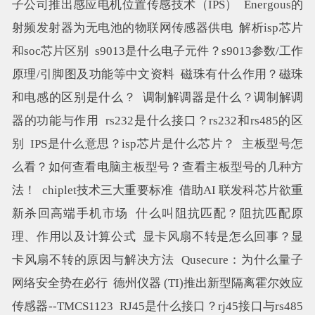
子公司推出感应电机位置传感技术（IPS）
Energous的
射频发射器为无电池的物联网传感器供电
解析isp芯片
和soc芯片区别
s9013是什么电子元件？s9013参数/工作
原理/引脚图及功能等中文资料
磁珠有什么作用？磁珠
和电感的区别是什么？
调制解调器是什么？调制解调
器的功能与作用
rs232是什么接口？rs232和rs485的区
别
IPS是什么意思？isp芯片是什么芯片？
主板型号怎
么看？如何查看电脑主板型号？查看主板型号的几种方
法！
chiplet技术三大重要标准
借助AI 联发科芯片欲重
新杀回高端手机市场
什么叫阻抗匹配？阻抗匹配原
理、作用以及计算公式
显卡风扇不转是怎么回事？显
卡风扇不转的原因与解决方法
Qusecure：为什么量子
网络安全势在必行
德州仪器 (TI)推出新型隔离霍尔效应
传感器--TMCS1123
RJ45是什么接口？rj45接口与rs485