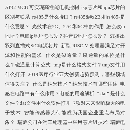
AT32 MCU 可实现高性能电机控制
isp芯片和npu芯片的
区别与联系
rs485是什么接口？rs485&#x2B;和rs485-是
什么意思？
光技术在5G、5.5G和6G中的作用
怎么改ip
地址？电脑ip地址怎么改？抖音IP地址怎么改？
ST推出
双列直插式SiC电源芯片
新型 RISC-V 处理器满足对开
源和性能的需求
什么是磁通量？磁通量的单位是什
么？磁通量计算公式
tmp是什么格式文件？tmp文件用
什么打开
2019医疗行业五大创新趋势预测，哪些领域
值得关注？
什么是纳米技术？纳米技术有哪些用途
电
感在电路中有什么作用？电感的用途解析
“.dat” 是什么
文件？dat文件用什么软件打开
7项对未来影响极大的电
子技术
智能传感器为何能成为我国企业重点布局对
象？
瑞萨公司在汽车处理器中采用芯片组技术
瑞萨电