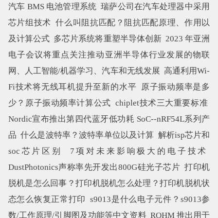
汽车 BMS 电池管理系统
瑞萨公司在汽车处理器中采用
芯片组技术
什么叫阻抗匹配？阻抗匹配原理、作用以
及计算公式
多芯片系统将重塑半导体创新
2023 年亚洲
电子会议将重点关注推动亚洲半导体行业发展的物联
网、人工智能/机器学习、汽车和无线发展
高通利用Wi-
Fi技术将无线耳机提升至新的水平
原子振动频率是多
少？原子振动频率计算公式
chiplet技术三大重要标准
Nordic宣布推出第四代蓝牙低功耗 SoC--nRF54L系列产
品
什么是波特率？波特率单位以及计算
解析isp芯片和
soc芯片区别
7项对未来影响极大的电子技术
DustPhotonics声称率先开发出800G硅光子芯片
打印机
脱机是怎么回事？打印机脱机怎么处理？打印机脱机状
态怎么恢复正常打印
s9013是什么电子元件？s9013参
数/工作原理/引脚图及功能等中文资料
ROHM 推出用于