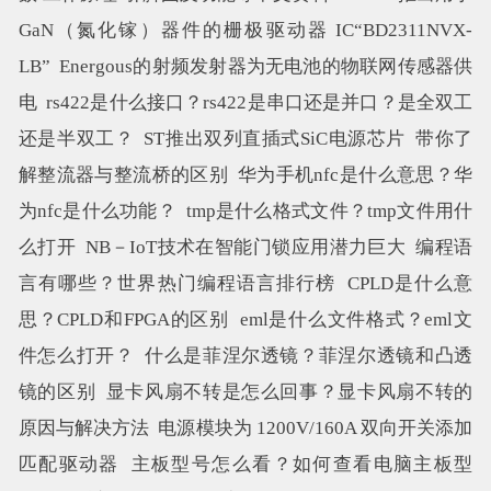
GaN（氮化镓）器件的栅极驱动器 IC“BD2311NVX-
LB”
Energous的射频发射器为无电池的物联网传感器供
电
rs422是什么接口？rs422是串口还是并口？是全双工
还是半双工？
ST推出双列直插式SiC电源芯片
带你了
解整流器与整流桥的区别
华为手机nfc是什么意思？华
为nfc是什么功能？
tmp是什么格式文件？tmp文件用什
么打开
NB－IoT技术在智能门锁应用潜力巨大
编程语
言有哪些？世界热门编程语言排行榜
CPLD是什么意
思？CPLD和FPGA的区别
eml是什么文件格式？eml文
件怎么打开？
什么是菲涅尔透镜？菲涅尔透镜和凸透
镜的区别
显卡风扇不转是怎么回事？显卡风扇不转的
原因与解决方法
电源模块为 1200V/160A 双向开关添加
匹配驱动器
主板型号怎么看？如何查看电脑主板型