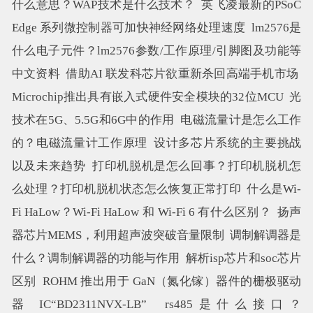
什么意思？WAP技术是什么技术？
英飞凌最新的PSoC
Edge 系列微控制器可加快神经网络处理速度
lm2576是
什么电子元件？lm2576参数/工作原理/引脚图及功能等
中文资料
借助AI 联发科芯片欲重新杀回高端手机市场
Microchip推出具有嵌入式硬件安全模块的32位MCU
光
技术在5G、5.5G和6G中的作用
电磁流量计是怎么工作
的？电磁流量计工作原理
设计多芯片系统的主要挑战
以及未来趋势
打印机脱机是怎么回事？打印机脱机怎
么处理？打印机脱机状态怎么恢复正常打印
什么是Wi-
Fi HaLow？Wi-Fi HaLow 和 Wi-Fi 6 有什么区别？
扬声
器芯片MEMS，利用超声波突破音量限制
调制解调器是
什么？调制解调器的功能与作用
解析isp芯片和soc芯片
区别
ROHM 推出用于 GaN（氮化镓）器件的栅极驱动
器 IC“BD2311NVX-LB”
rs485是什么接口？