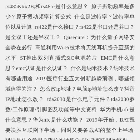
rs485&#x2B;和rs485-是什么意思？
原子振动频率是多
少？原子振动频率计算公式
什么是波特率？波特率单
位以及计算
rs422是什么接口？rs422是串口还是并口？
是全双工还是半双工？
Qusecure：为什么量子网络安
全势在必行
高通利用Wi-Fi技术将无线耳机提升至新的
水平
ST推出双列直插式SiC电源芯片
EMC是什么意
思？emc认证是什么认证？
什么是纳米技术？纳米技术
有哪些用途
2019医疗行业五大创新趋势预测，哪些领
域值得关注？
怎么改ip地址？电脑ip地址怎么改？抖音
IP地址怎么改？
tda2030是什么电子元件？tda2030参
数/工作原理/引脚图及功能等中文资料
华为手机nfc是
什么意思？华为nfc是什么功能？
2019年开始，BAT既
要决胜互联网下半场，同时又要备战AI的整个上半场